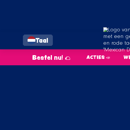
Taal
Bestel nu! 🌮
ACTIES 📣
WE