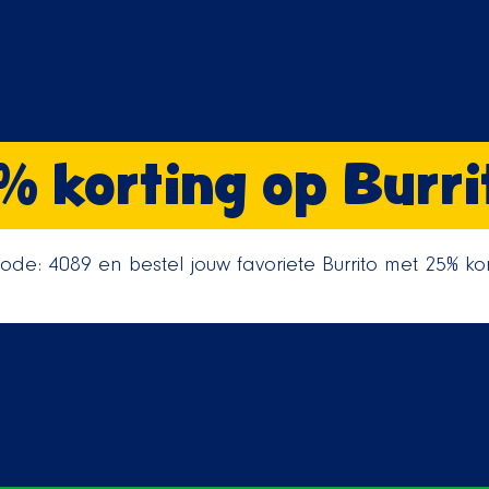
% korting op Burri
ode: 4089 en bestel jouw favoriete Burrito met 25% kor