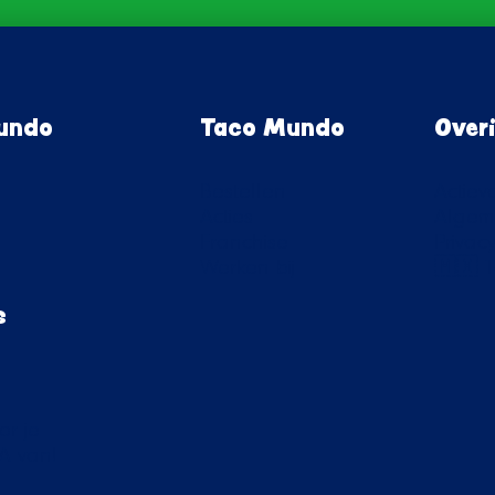
Mundo
Taco Mundo
Over
Bestellen
Actie
Acties
Algem
Franchise
Privac
Werken bij
🇲🇽 
s
n
or je
A van!