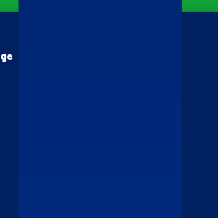
ige
Volg Taco Mundo
voorwaarden
ene voorwaarden
yverklaring
Taal / Language