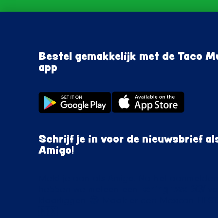
Bestel gemakkelijk met de Taco 
app
Schrijf je in voor de nieuwsbrief al
Amigo!
Meld je aan als Amigo. Na het aanmelde
hebben we meteen een
korting t.w.v.
20%
vo
klaarliggen 😍 Maak er een Mexican FIEST
🇲🇽